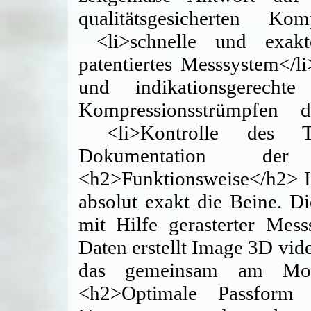
qualitätsgesicherten Kom
<li>schnelle und exak
patentiertes Messsystem</l
und indikationsgerecht
Kompressionsstrümpfen d
<li>Kontrolle des The
Dokumentation der 
<h2>Funktionsweise</h2> I
absolut exakt die Beine. D
mit Hilfe gerasterter Me
Daten erstellt Image 3D vid
das gemeinsam am Moni
<h2>Optimale Passform –