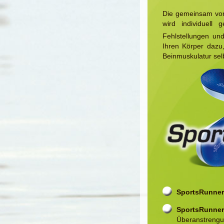
Die gemeinsam von
wird individuell 
Fehlstellungen un
Ihren Körper dazu,
Beinmuskulatur selb
SportsRunner
SportsRunner
Überanstreng