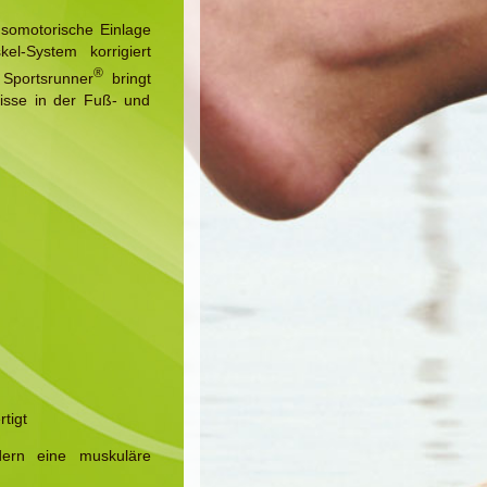
somotorische Einlage
el-System korrigiert
®
 Sportsrunner
bringt
nisse in der Fuß- und
tigt
ern eine muskuläre