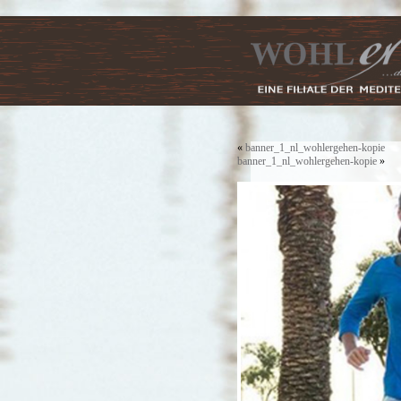
«
banner_1_nl_wohlergehen-kopie
banner_1_nl_wohlergehen-kopie
»