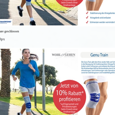
re geschlossen
0px